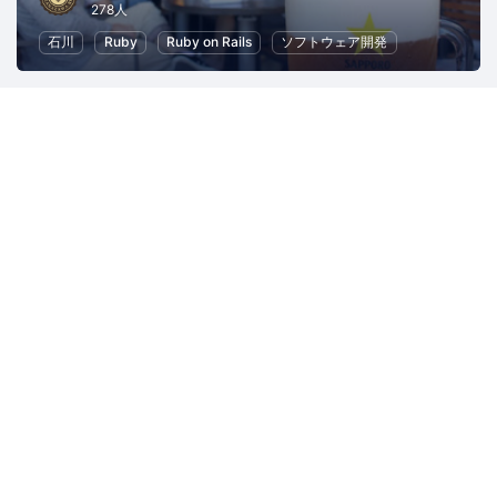
278人
石川
Ruby
Ruby on Rails
ソフトウェア開発
ふくいＤＸオープンラボ
1447人
福井
ビジネス
DX
JAWS-UG
17521人